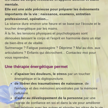
mentale.
Elle est une aide précieuse pour préparer les évènements
importants de la vie : naissance, examens, entretien
professionnel, opération...
La séance dure environ une heure et se base sur l'écoute et le
toucher énergétique par les mains.
À la fin, les tensions physiques et psychologiques sont
dénouées laissant le corps et l'esprit en harmonie dans un état
de bien-être et de vitalité.
Surmenage ? Fatigue passagère ? Déprime ? Mal au dos, aux
articulations ? Enfants qui décrochent... Contactez moi pour
vous reprendre.
Une thérapie énergétique permet
d'apaiser les douleurs, le stress
par un toucher
énergétique et la digitopuncture.
de libérer des traumatismes de naissance
, de
l'enfance et des mémoires ancestrales par la mémoire
cellulaire.
d'aider au développement de la personne
par une
reprise de confiance en soi et dans la vie pour améliorer
ses relations avec les autres et aborder les aléas de la vie